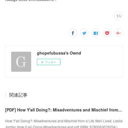
ghopefubussa's Ownd
フォロー
関連記事
[PDF] How Y'all Doing?: Misadventures and Mischief from a Life Well Lived by Leslie Jordan
How Y'all Doing?: Misadventures and Mischief from a Life Well Lived. Leslie
Jordan How-Y-all-Doing-Misadventures-and.pdf ISBN: 9780063076204 | …