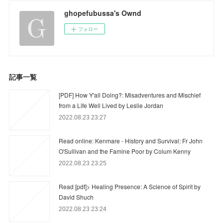
ghopefubussa's Ownd
フォロー
記事一覧
[PDF] How Y'all Doing?: Misadventures and Mischief
from a Life Well Lived by Leslie Jordan
2022.08.23 23:27
Read online: Kenmare - History and Survival: Fr John
O'Sullivan and the Famine Poor by Colum Kenny
2022.08.23 23:25
Read [pdf]> Healing Presence: A Science of Spirit by
David Shuch
2022.08.23 23:24